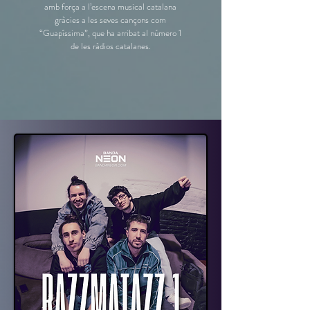
amb força a l’escena musical catalana
gràcies a les seves cançons com
“Guapíssima”, que ha arribat al número 1
de les ràdios catalanes.