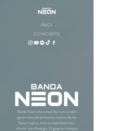
INICI
CONCERTS
Banda Neon s’ha consolidat com un dels
grans noms del panorama musical de les
festes majors, amb un espectacle únic,
vibrant i ple d’energia. El grup ha irromput